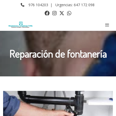
976 104203 |
Urgencias: 647 172 098
Reparación de fontanería